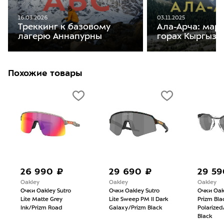
16.03.2026
03.11.2025
Треккинг к базовому
Ала-Арча: мар
лагерю Аннапурны
горах Кыргызс
Похожие товары
26 990 ₽
29 690 ₽
29 59
Oakley
Oakley
Oakley
Очки Oakley Sutro
Очки Oakley Sutro
Очки Oak
Lite Matte Grey
Lite Sweep PM II Dark
Prizm Bla
Ink/Prizm Road
Galaxy/Prizm Black
Polarize
Black