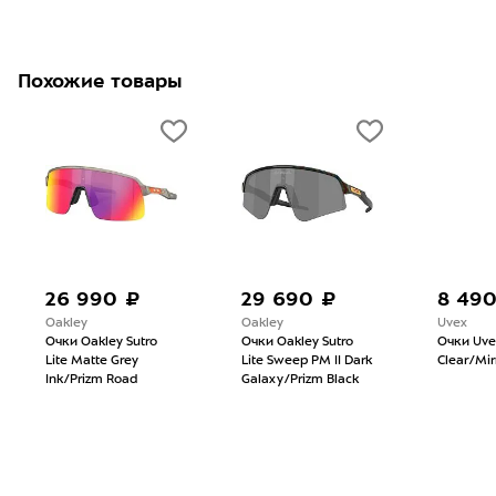
Похожие товары
26 990 ₽
29 690 ₽
8 49
Oakley
Oakley
Uvex
Очки Oakley Sutro
Очки Oakley Sutro
Очки Uve
Lite Matte Grey
Lite Sweep PM II Dark
Clear/Mirr
Ink/Prizm Road
Galaxy/Prizm Black