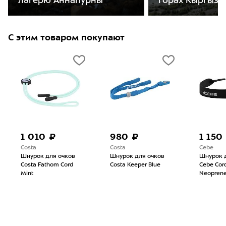
лагерю Аннапурны
горах Кыргызс
С этим товаром покупают
1 010 ₽
980 ₽
1 150
Costa
Costa
Cebe
Шнурок для очков
Шнурок для очков
Шнурок 
Costa Fathom Cord
Costa Keeper Blue
Cebe Cor
Mint
Neoprene