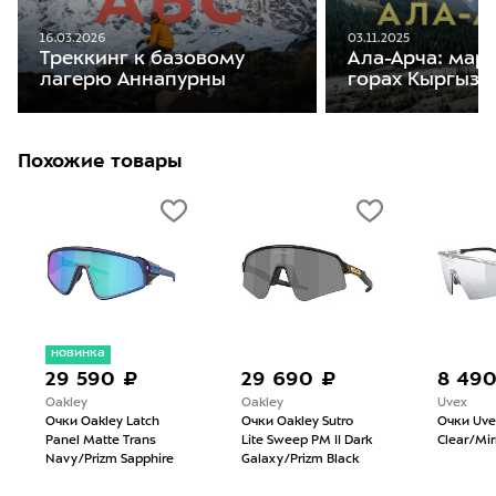
16.03.2026
03.11.2025
Треккинг к базовому
Ала-Арча: мар
лагерю Аннапурны
горах Кыргызс
Похожие товары
новинка
29 590 ₽
29 690 ₽
8 49
Oakley
Oakley
Uvex
Очки Oakley Latch
Очки Oakley Sutro
Очки Uve
Panel Matte Trans
Lite Sweep PM II Dark
Clear/Mirr
Navy/Prizm Sapphire
Galaxy/Prizm Black