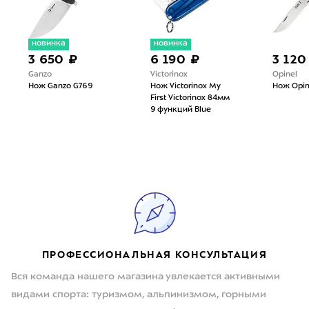
новинка
новинка
3 650 ₽
6 190 ₽
3 120
Ganzo
Victorinox
Opinel
Нож Ganzo G769
Нож Victorinox My
Нож Opin
First Victorinox 84мм
9 функций Blue
ПРОФЕССИОНАЛЬНАЯ КОНСУЛЬТАЦИЯ
Вся команда нашего магазина увлекается активными
видами спорта: туризмом, альпинизмом, горными