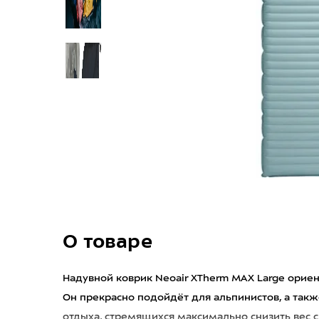
О товаре
Надувной коврик Neoair XTherm MAX Large ориен
Он прекрасно подойдёт для альпинистов, а такж
отдыха, стремящихся максимально снизить вес 