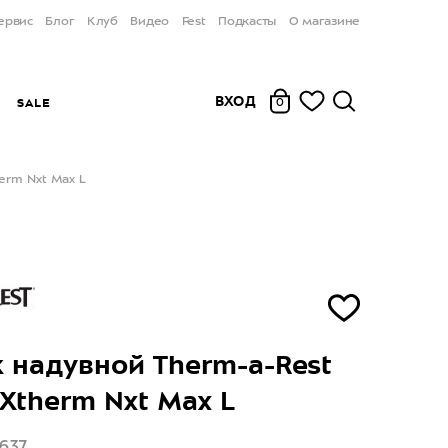
ервис
Блог
Клуб
Видео
Fest
Подкасты
О магазине
ВХОД
Ы
SALE
0
erm Nxt Max L
 надувной Therm-a-Rest
 Xtherm Nxt Max L
637