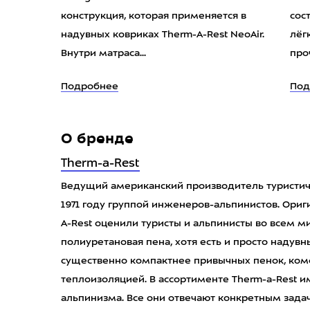
конструкция, которая применяется в
сос
надувных ковриках Therm-A-Rest NeoAir.
лёг
Внутри матраса...
про
Подробнее
Под
О бренде
Therm-a-Rest
Ведущий американский производитель туристиче
1971 году группой инженеров-альпинистов. Ори
A-Rest оценили туристы и альпинисты во всем м
полиуретановая пена, хотя есть и просто надув
существенно компактнее привычных пенок, ком
теплоизоляцией. В ассортименте Therm-a-Rest и
альпинизма. Все они отвечают конкретным зада