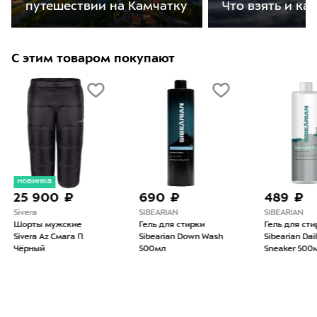
путешествии на Камчатку
Что взять и ка
С этим товаром покупают
690 ₽
489 ₽
2 6
SIBEARIAN
SIBEARIAN
Holme
Гель для стирки
Гель для стирки
Средс
Sibearian Down Wash
Sibearian Daily
стирки
500мл
Sneaker 500мл
Tent C