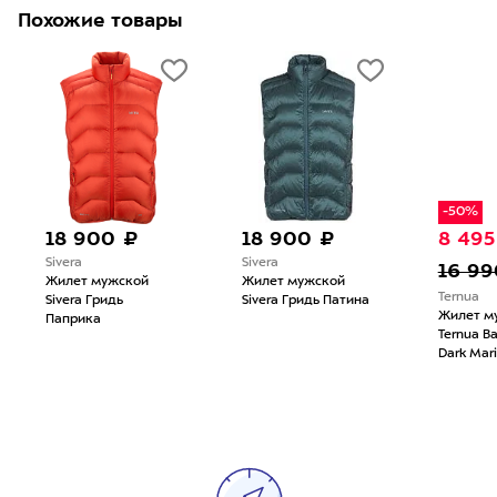
Похожие товары
-50%
то
18 900 ₽
8 495 ₽
4
Sivera
Kla
16 990 ₽
Жилет мужской
Жи
Ternua
Sivera Гридь Патина
Kla
Жилет мужской
Jun
Ternua Balena 60
Dark Marine