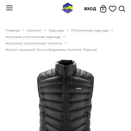
ВХОД
0
Главная
Каталог
Одежда
Утепленная одежда
Мужская утепленная одежда
Мужские утепленные жилеты
Жилет мужской Sivera Берковец Summit Чёрный