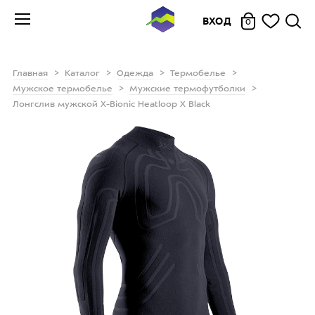
ВХОД
0
Главная
Каталог
Одежда
Термобелье
Мужское термобелье
Мужские термофутболки
Лонгслив мужской X-Bionic Heatloop X Black