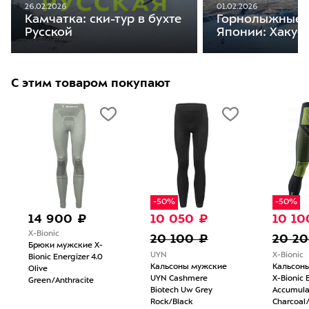
26.02.2026
01.02.2026
Камчатка: ски-тур в бухте
Горнолыжные 
Русской
Японии: Хакуб
С этим товаром покупают
-50%
-50%
14 900 ₽
10 050 ₽
10 10
X-Bionic
20 100 ₽
20 2
Брюки мужские X-
UYN
X-Bionic
Bionic Energizer 4.0
Кальсоны мужские
Кальсон
Olive
UYN Cashmere
X-Bionic 
Green/Anthracite
Biotech Uw Grey
Accumula
Rock/Black
Charcoal