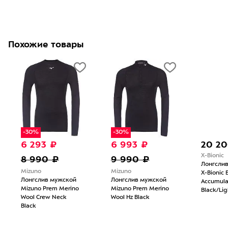
Похожие товары
-30%
-30%
6 293 ₽
6 993 ₽
20 2
X-Bionic
8 990 ₽
9 990 ₽
Лонгсли
Mizuno
Mizuno
X-Bionic 
Лонгслив мужской
Лонгслив мужской
Accumulat
Mizuno Prem Merino
Mizuno Prem Merino
Black/Lig
Wool Crew Neck
Wool Hz Black
Black