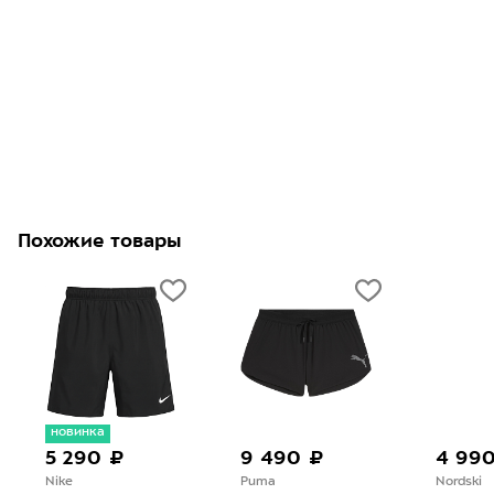
Похожие товары
новинка
5 290 ₽
9 490 ₽
4 99
Nike
Puma
Nordski