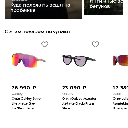
10.07.2026
Интимные воп
Куда положить вещи на
бегунов
пробежке
С этим товаром покупают
26 990 ₽
23 090 ₽
12 38
Oakley
Oakley
Julbo
Очки Oakley Sutro
Очки Oakley Actuator
Очки Jul
Lite Matte Grey
A Matte Black/Prizm
Montebia
Ink/Prizm Road
Slate
Blue Spec