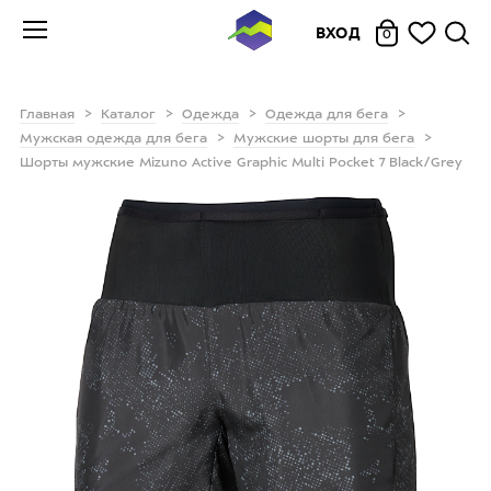
ВХОД
0
Главная
Каталог
Одежда
Одежда для бега
Мужская одежда для бега
Мужские шорты для бега
Шорты мужские Mizuno Active Graphic Multi Pocket 7 Black/Grеy