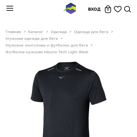
ВХОД
0
Главная
Каталог
Одежда
Одежда для бега
Мужская одежда для бега
Мужские лонгсливы и футболки для бега
Футболка мужская Mizuno Tech Light Black