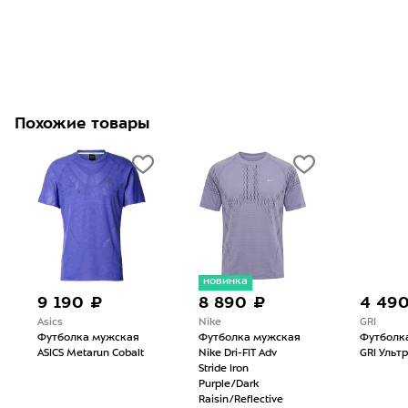
Похожие товары
новинка
9 190 ₽
8 890 ₽
4 49
Asics
Nike
GRI
Футболка мужская
Футболка мужская
Футболк
ASICS Metarun Cobalt
Nike Dri-FIT Adv
GRI Ульт
Stride Iron
Purple/Dark
Raisin/Reflective