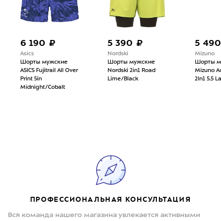
6 190 ₽
5 390 ₽
5 490
Asics
Nordski
Mizuno
Шорты мужские
Шорты мужские
Шорты м
ASICS Fujitrail All Over
Nordski 2in1 Road
Mizuno Ac
Print 5in
Lime/Black
2In1 5.5 
Midnight/Cobalt
ПРОФЕССИОНАЛЬНАЯ КОНСУЛЬТАЦИЯ
Вся команда нашего магазина увлекается активными