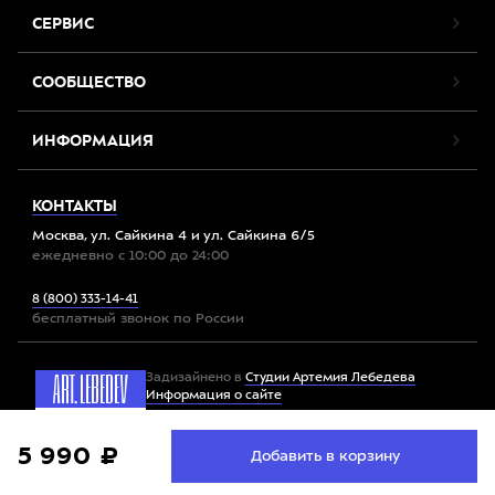
СЕРВИС
СООБЩЕСТВО
ИНФОРМАЦИЯ
КОНТАКТЫ
Москва, ул. Сайкина 4 и ул. Сайкина 6/5
ежедневно с 10:00 до 24:00
8 (800) 333-14-41
бесплатный звонок по России
Задизайнено в
Студии Артемия Лебедева
Информация о сайте
Мы используем файлы cookie. Продолжив работу с
5 990 ₽
Принять
Добавить в корзину
Все права защищены. 2012-2026 © Спорт-Марафон
сайтом, вы соглашаетесь с
условиями использования
файлов cookie