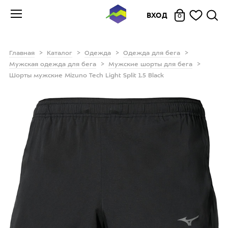
ВХОД
0
Главная
Каталог
Одежда
Одежда для бега
Мужская одежда для бега
Мужские шорты для бега
Шорты мужские Mizuno Tech Light Split 1.5 Black