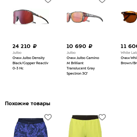
24 210 ₽
10 690 ₽
11 60
Julbo
Julbo
White La
Очки Julbo Density
Очки Julbo Camino
Очки Whi
Black/Copper Reactiv
М Brilliant
Brown/B
0-3 Hc
Translucent Gray
Spectron 3Cf
Похожие товары