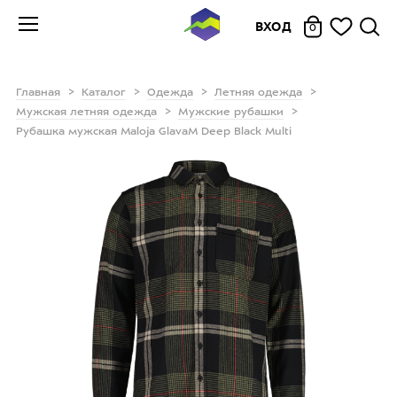
ВХОД
0
Главная
Каталог
Одежда
Летняя одежда
Мужская летняя одежда
Мужские рубашки
Рубашка мужская Maloja GlavaM Deep Black Multi