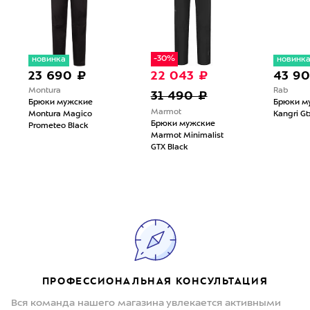
-30%
новинка
новинк
23 690 ₽
22 043 ₽
43 9
Montura
Rab
31 490 ₽
Брюки мужские
Брюки м
Marmot
Montura Magico
Kangri Gt
Брюки мужские
Prometeo Black
Marmot Minimalist
GTX Black
ПРОФЕССИОНАЛЬНАЯ КОНСУЛЬТАЦИЯ
Вся команда нашего магазина увлекается активными