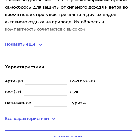
SMGear Азурит AirTex 3L Full Zip — мембранные брюки-
самосбросы для защиты от сильного дождя и ветра во
время пеших прогулок, треккинга и других видов
активного отдыха на природе. Их лёгкость и
компактность сочетаются с высокой
паропроницаемостью, обеспечивающей
Показать еще
Характеристики
Артикул
12-20970-10
Вес (кг)
0,24
Назначение
Туризм
Все характеристики