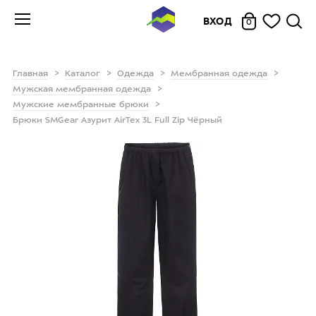
ВХОД
0
Главная
Каталог
Одежда
Мембранная одежда
Мужская мембранная одежда
Мужские мембранные брюки
Брюки SMGear Азурит AirTex 3L Full Zip Чёрный