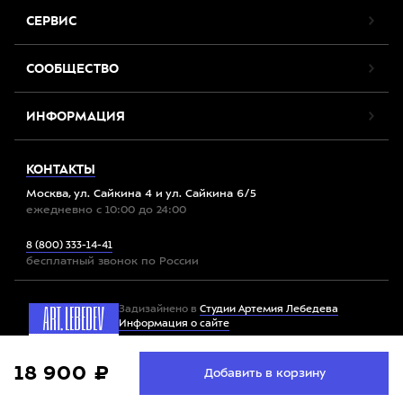
СЕРВИС
СООБЩЕСТВО
ИНФОРМАЦИЯ
КОНТАКТЫ
Москва, ул. Сайкина 4 и ул. Сайкина 6/5
ежедневно с 10:00 до 24:00
8 (800) 333-14-41
бесплатный звонок по России
Задизайнено в
Студии Артемия Лебедева
Информация о сайте
Мы используем файлы cookie. Продолжив работу с
18 900 ₽
Принять
Добавить в корзину
Все права защищены. 2012-2026 © Спорт-Марафон
сайтом, вы соглашаетесь с
условиями использования
файлов cookie