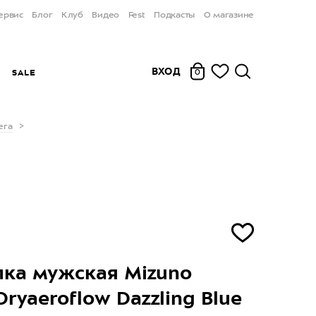
ервис
Блог
Клуб
Видео
Fest
Подкасты
О магазине
ВХОД
Ы
SALE
0
ега
ка мужская Mizuno
Dryaeroflow Dazzling Blue