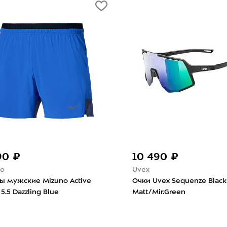
33 690 ₽
30 590 ₽
Oakley
Oakley
Очки Oakley Jawbreaker Polished
Очки Oakley Corridor
White/Prizm Road
Black/Prizm Road