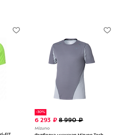
3 490 ₽
GRI
The North
Футболка мужская GRI Лето