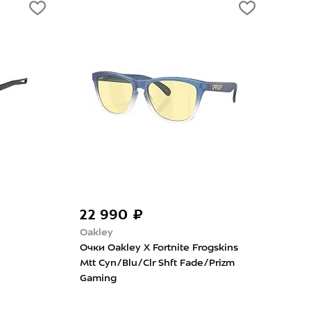
19 900 ₽
White Lab
 Matte
Очки WhiteLab Blanc Grey/Black