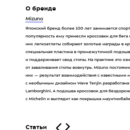
О бренде
Mizuno
Японский бренд более 100 лет занимается спор
популярность ему принесли кроссовки для бега 
них легкоатлеты собирают золотые награды в к
специальная пластина в промежуточной подошве
и поддерживает свод стопы. На практике это о
от заваливания стопы вовнутрь. Mizuno постоян
них — результат взаимодействия с известными
с необычным дизайном Wave Tenjin разработана
Lamborghini. А подошва кроссовок для бездорожь
с Michelin и выглядит как покрышка маунтинбайк
Статьи