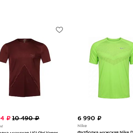
-40%
4 080 ₽
6 800 ₽
4 490 ₽
The North Face
Asics
Футболка мужская 