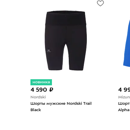
19 990 ₽
Uvex
 Frogskins
Очки Uvex Mtn Perform V Black
ade/Prizm
Matt/Litemirror Blue