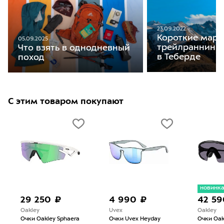
23.09.2022
Короткие мар
05.09.2025
трейлраннинга
Что взять в однодневный
в Теберде
поход
С этим товаром покупают
новинк
29 250 ₽
4 990 ₽
42 59
Oakley
Uvex
Oakley
Очки Oakley Sphaera
Очки Uvex Heyday
Очки Oakl