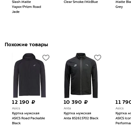
Slash Matte
Clear Smoke/Mir.Blue
Matte Bl
Vapor/Prizm Road
Grey
Jade
Похожие товары
12 190 ₽
10 390 ₽
11 79
Asics
Anta
Asics
Куртка мужская
Куртка мужская
Куртка 
ASICS Road Packable
Anta 852615702 Black
ASICS Ico
Black
Performa