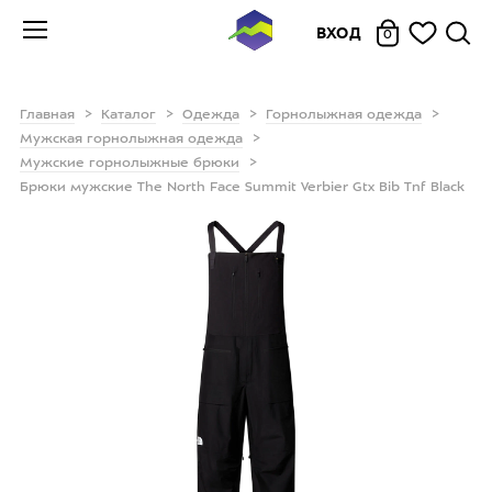
ВХОД
0
Главная
Каталог
Одежда
Горнолыжная одежда
Мужская горнолыжная одежда
Мужские горнолыжные брюки
Брюки мужские The North Face Summit Verbier Gtx Bib Tnf Black