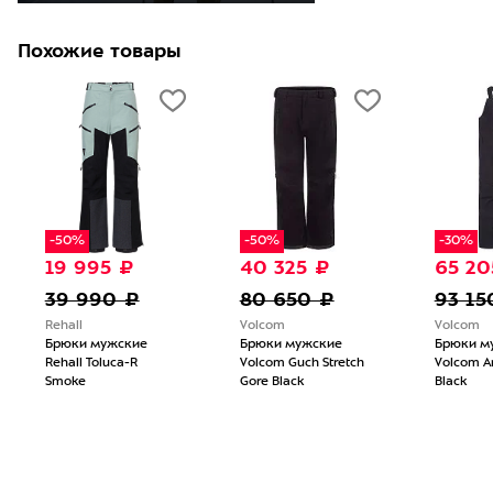
Похожие товары
-50%
-50%
-30%
19 995 ₽
40 325 ₽
65 20
39 990 ₽
80 650 ₽
93 15
Rehall
Volcom
Volcom
Брюки мужские
Брюки мужские
Брюки м
Rehall Toluca-R
Volcom Guch Stretch
Volcom A
Smoke
Gore Black
Black