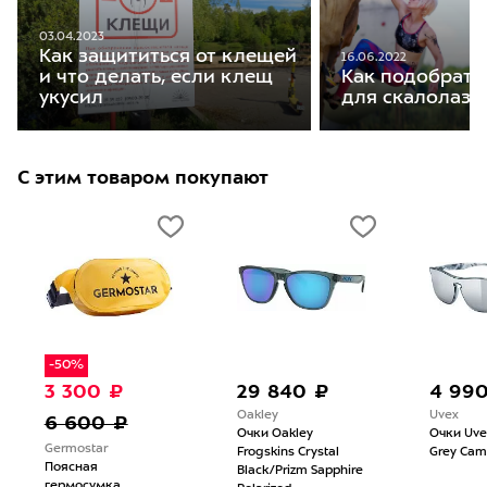
03.04.2023
Как защититься от клещей
16.06.2022
и что делать, если клещ
Как подобрать
укусил
для скалолаза
С этим товаром покупают
-50%
3 300 ₽
29 840 ₽
4 99
Oakley
Uvex
6 600 ₽
Очки Oakley
Очки Uve
Germostar
Frogskins Crystal
Grey Camo
Поясная
Black/Prizm Sapphire
гермосумка