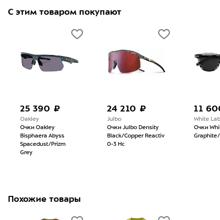
С этим товаром покупают
25 390 ₽
24 210 ₽
11 60
Oakley
Julbo
White La
Очки Oakley
Очки Julbo Density
Очки Whi
Bisphaera Abyss
Black/Copper Reactiv
Graphite
Spacedust/Prizm
0-3 Hc
Grey
Похожие товары