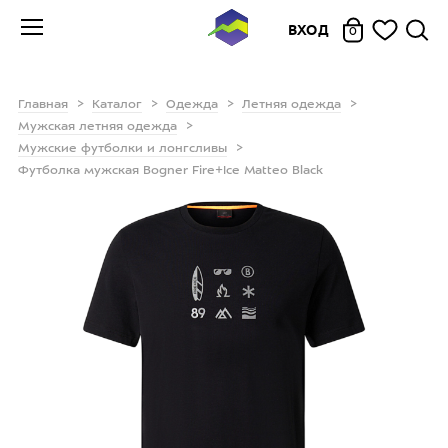
ВХОД
0
Главная
Каталог
Одежда
Летняя одежда
Мужская летняя одежда
Мужские футболки и лонгсливы
Футболка мужская Bogner Fire+Ice Matteo Black