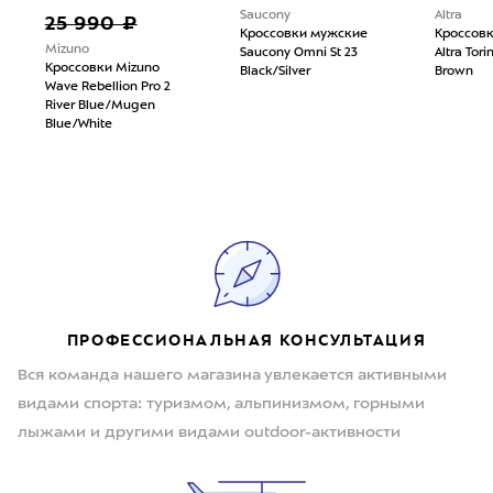
Saucony
Altra
25 990 ₽
Кроссовки мужские
Кроссов
Mizuno
Saucony Omni St 23
Altra Tori
Кроссовки Mizuno
Black/Silver
Brown
Wave Rebellion Pro 2
River Blue/Mugen
Blue/White
ПРОФЕССИОНАЛЬНАЯ КОНСУЛЬТАЦИЯ
Вся команда нашего магазина увлекается активными
видами спорта: туризмом, альпинизмом, горными
лыжами и другими видами outdoor-активности