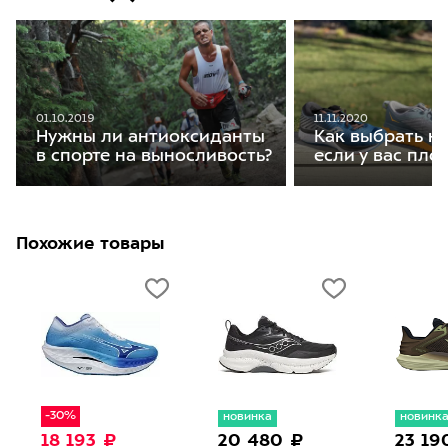
01.10.2019
11.11.2020
Нужны ли антиоксиданты
Как выбрать кр
в спорте на выносливость?
если у вас пло
Похожие товары
-30%
новинка
новинк
18 193 ₽
20 480 ₽
23 19