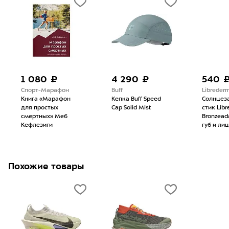
1 080 ₽
4 290 ₽
540 
Спорт-Марафон
Buff
Libreder
Книга «Марафон
Кепка Buff Speed
Солнцез
для простых
Cap Solid Mist
стик Lib
смертных» Меб
Bronzead
Кефлезиги
губ и лиц
Похожие товары