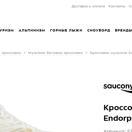
Доставка и оплата
Контакты
С
УРИЗМ
АЛЬПИНИЗМ
ГОРНЫЕ ЛЫЖИ
СНОУБОРД
БРЕНД
 кроссовки
Мужские беговые кроссовки
Кроссовки мужские Sa
Кроссо
Endorp
Артикул: S