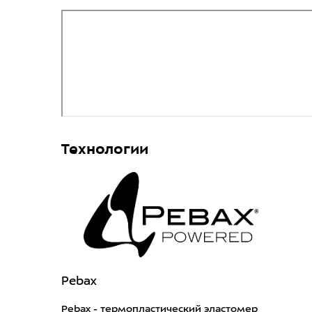
Технологии
Pebax
Pebax - термопластический эластомер