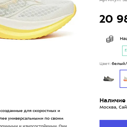
20 9
На
Г
Цвет:
белый
Наличие 
Москва, Сай
, созданные для скоростных и
олее универсальными по своим
рочными и износостойкими. Они