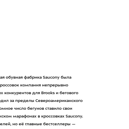
ая обувная фабрика Saucony была
 кроссовок компания непрерывно
ых конкурентов для Brooks и бегового
ходил за пределы Североамериканского
ромное число бегунов ставило свои
ском марафонах в кроссовках Saucony.
елей, но её главные бестселлеры —