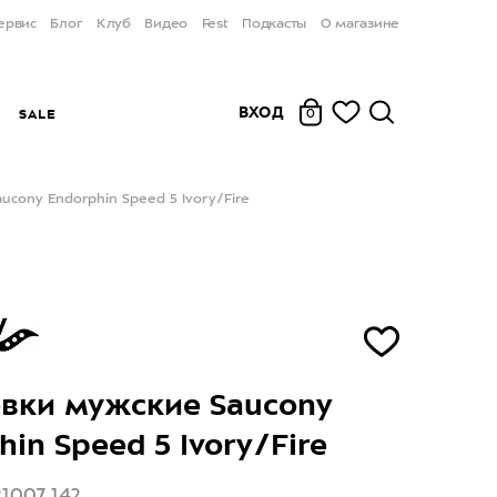
ервис
Блог
Клуб
Видео
Fest
Подкасты
О магазине
ВХОД
Ы
SALE
0
ucony Endorphin Speed 5 Ivory/Fire
вки мужские Saucony
hin Speed 5 Ivory/Fire
21007 142