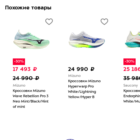
Похожие товары
-30%
-30%
17 493 ₽
24 990 ₽
25 18
Mizuno
24 990 ₽
35 98
Кроссовки Mizuno
Mizuno
Saucony
Hyperwarp Pro
Кроссовки Mizuno
Кроссовк
White/Lightning
Wave Rebellion Pro 3
Endorphin
Yellow/Hyper B
Neo Mint/Black/Hint
White/Mu
of mint