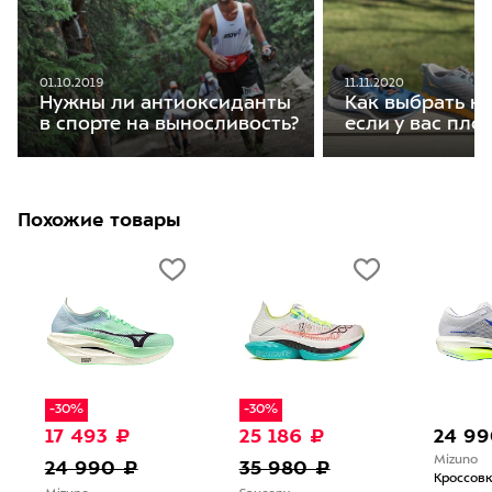
01.10.2019
11.11.2020
Нужны ли антиоксиданты
Как выбрать кр
в спорте на выносливость?
если у вас пло
Похожие товары
-30%
-30%
17 493 ₽
25 186 ₽
24 99
Mizuno
24 990 ₽
35 980 ₽
Кроссовк