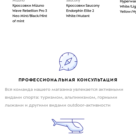
Mizuno
Saucony
Hyperwar
Кроссовки Mizuno
Кроссовки Saucony
White/Li
Wave Rebellion Pro 3
Endorphin Elite 2
Yellow/H
Neo Mint/Black/Hint
White/Mutant
of mint
ПРОФЕССИОНАЛЬНАЯ КОНСУЛЬТАЦИЯ
Вся команда нашего магазина увлекается активными
видами спорта: туризмом, альпинизмом, горными
лыжами и другими видами outdoor-активности