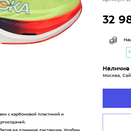
32 9
На
Г
Наличие 
Москва, Сай
вки с карбоновой пластиной и
ргоотдачей.
бегов на длинные дистанции. Удобны