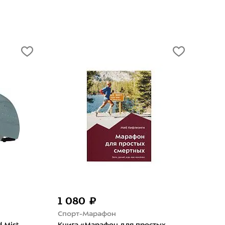
1 790 ₽
н
Puma
н для простых
Носки Puma New Generation