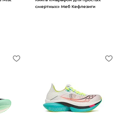
б Кефлезиги
Cushioned Crew 3P Black