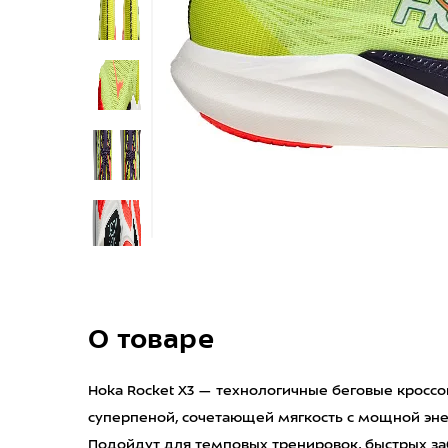
О товаре
Hoka Rocket X3 — технологичные беговые кроссо
суперпеной, сочетающей мягкость с мощной эне
Подойдут для темповых тренировок, быстрых за