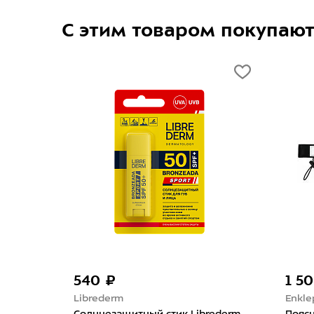
С этим товаром покупаю
1 500 ₽
Enklepp
 стик Librederm
Поясная сумка Enklepp Run Belt