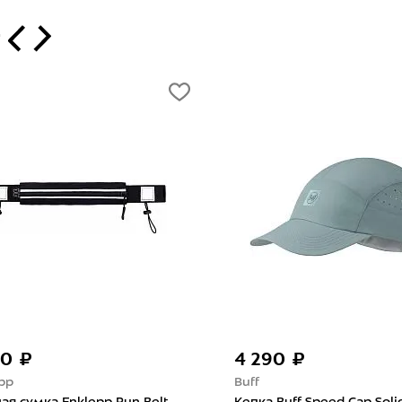
т
4 290 ₽
1 080 ₽
Buff
Спорт-Марафо
Кепка Buff Speed Cap Solid Mist
Книга «Марафо