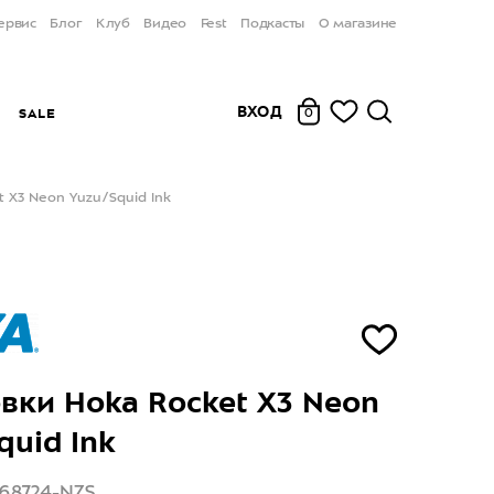
ервис
Блог
Клуб
Видео
Fest
Подкасты
О магазине
ВХОД
Ы
SALE
0
 X3 Neon Yuzu/Squid Ink
вки Hoka Rocket X3 Neon
quid Ink
168724-NZS