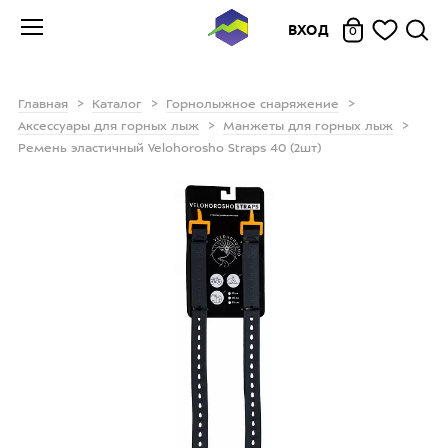
ВХОД
0
Главная
Каталог
Горнолыжное снаряжение
Аксессуары для горных лыж
Манжеты для горных лыж
Ремень эластичный Velohorosho Straps 40 (2шт)