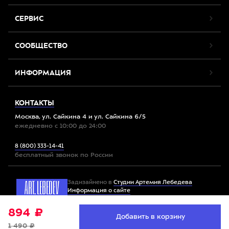
СЕРВИС
СООБЩЕСТВО
ИНФОРМАЦИЯ
КОНТАКТЫ
Москва, ул. Сайкина 4 и ул. Сайкина 6/5
ежедневно с 10:00 до 24:00
8 (800) 333-14-41
бесплатный звонок по России
Задизайнено в
Студии Артемия Лебедева
Информация о сайте
894 ₽
Мы используем файлы cookie. Продолжив работу с
Добавить в корзину
Принять
Все права защищены. 2012-2026 © Спорт-Марафон
сайтом, вы соглашаетесь с
условиями использования
1 490 ₽
файлов cookie