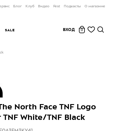
ервис
Блог
Клуб
Видео
Fest
Подкасты
О магазине
ВХОД
Ы
SALE
0
ck
The North Face TNF Logo
r TNF White/TNF Black
NF0A3FM3KY41