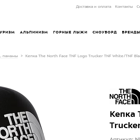
Доставка и оплата
Контакты
С
УРИЗМ
АЛЬПИНИЗМ
ГОРНЫЕ ЛЫЖИ
СНОУБОРД
БРЕНД
, панамы
Кепка The North Face TNF Logo Trucker TNF White/TNF Bla
Кепка 
Trucke
Артикул: 