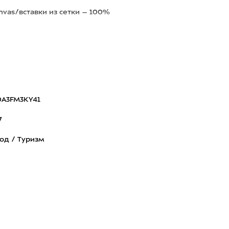
nvas/вставки из сетки – 100%
0A3FM3KY41
7
од / Туризм