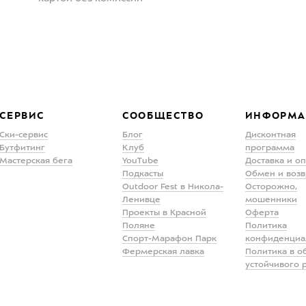
СЕРВИС
СООБЩЕСТВО
ИНФОРМА
Ски-сервис
Блог
Дисконтная
Бутфитинг
Клуб
программа
Мастерская бега
YouTube
Доставка и о
Подкасты
Обмен и возв
Outdoor Fest в Никола-
Осторожно,
Ленивце
мошенники
Проекты в Красной
Оферта
Поляне
Политика
Спорт-Марафон Парк
конфиденциа
Фермерская лавка
Политика в о
устойчивого 