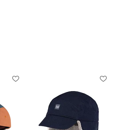
14.06.2024
Путешествие по Оману: как съездить
бюджетно и увидеть самое интересное