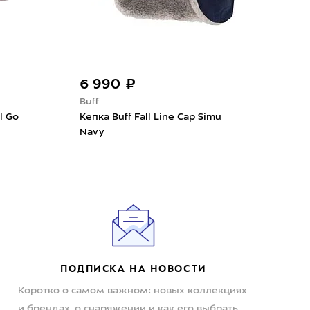
6 990 ₽
5 
Buff
Fjal
l Go
Кепка Buff Fall Line Cap Simu
Кепк
Navy
Ros
ПОДПИСКА НА НОВОСТИ
Коротко о самом важном: новых коллекциях
и брендах, о снаряжении и как его выбрать,