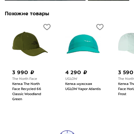
Похожие товары
3 990 ₽
4 290 ₽
3 590
The North Face
UGLOW
The Nort
Кепка The North
Кепка мужская
Кепка Th
Face Recycled 66
UGLOW Vapor Atlantis
Face Hori
Classic Woodland
Frost
Green