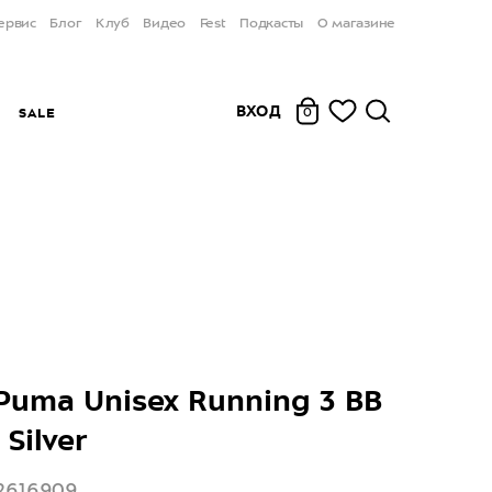
ервис
Блог
Клуб
Видео
Fest
Подкасты
О магазине
ВХОД
Ы
SALE
0
Puma Unisex Running 3 BB
 Silver
02616909