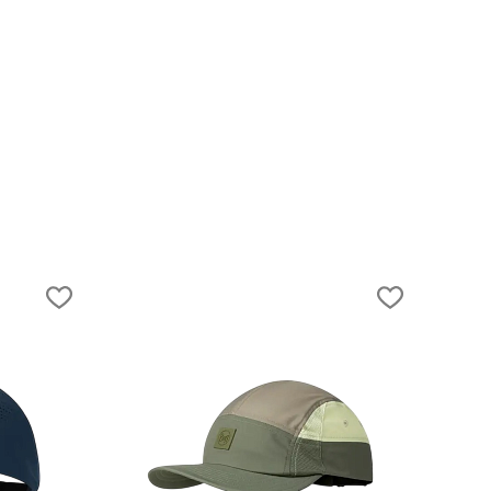
14.06.2024
Путешествие по Оману: как съездить
бюджетно и увидеть самое интересное