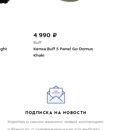
4 990 ₽
3 
Buff
Buff
ight
Кепка Buff 5 Panel Go Domus
Кепк
Khaki
ПОДПИСКА НА НОВОСТИ
Коротко о самом важном: новых коллекциях
и брендах, о снаряжении и как его выбрать,