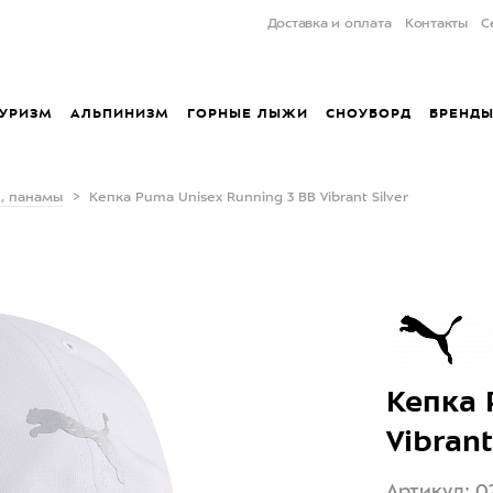
Доставка и оплата
Контакты
С
УРИЗМ
АЛЬПИНИЗМ
ГОРНЫЕ ЛЫЖИ
СНОУБОРД
БРЕНД
, панамы
Кепка Puma Unisex Running 3 BB Vibrant Silver
Кепка 
Vibrant
Артикул: 