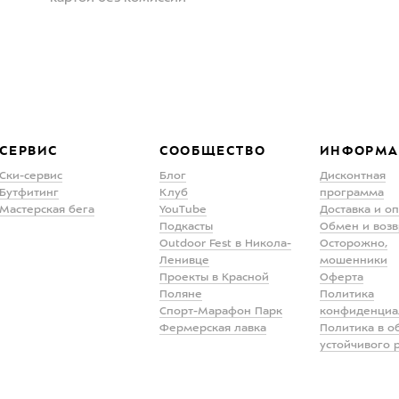
СЕРВИС
СООБЩЕСТВО
ИНФОРМА
Ски-сервис
Блог
Дисконтная
Бутфитинг
Клуб
программа
Мастерская бега
YouTube
Доставка и о
Подкасты
Обмен и возв
Outdoor Fest в Никола-
Осторожно,
Ленивце
мошенники
Проекты в Красной
Оферта
Поляне
Политика
Спорт-Марафон Парк
конфиденциа
Фермерская лавка
Политика в о
устойчивого 