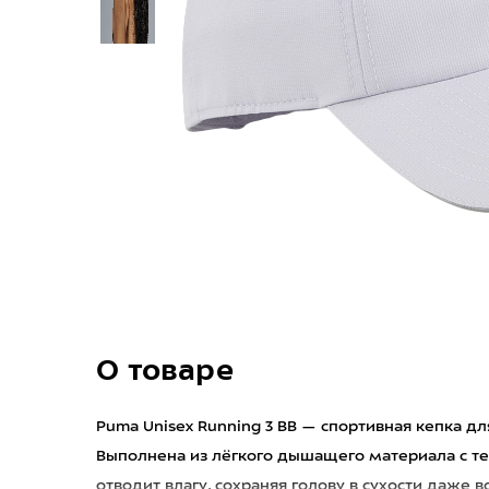
О товаре
Puma Unisex Running 3 BB — спортивная кепка дл
Выполнена из лёгкого дышащего материала с те
отводит влагу, сохраняя голову в сухости даже