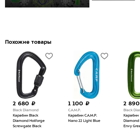
Похожие товары
2 680 ₽
1 100 ₽
2 890
Black Diamond
C.A.M.P.
Black Di
Карабин Black
Карабин C.A.M.P.
Карабин 
Diamond Hotforge
Nano 22 Light Blue
Diamond 
Screwgate Black
Envy Gre