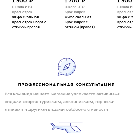
1 500 ₽
1 700 ₽
1 500
Школа ИТО
Школа ИТО
Школа И
Красноярск
Красноярск
Красноя
Фифа скальная
Фифа скальная
Фифа ск
Красноярск Спорт с
Красноярск с
Краснояр
отгибом правая
отгибом (правая)
отгибом 
ПРОФЕССИОНАЛЬНАЯ КОНСУЛЬТАЦИЯ
Вся команда нашего магазина увлекается активными
видами спорта: туризмом, альпинизмом, горными
лыжами и другими видами outdoor-активности