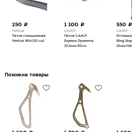
250 ₽
1 100 ₽
550 
Vertical
C.A.M.P.
C.A.M.P.
Петля станционная
Петля C.A.M.P.
Оттяжка 
Vertical 904 (20 см)
Express Dyneema
Sling Sto
10,5мм/30см
16мм/18
Похожие товары