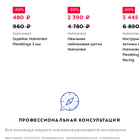
-50%
-50%
-50%
480 ₽
2 390 ₽
3 445
960 ₽
4 780 ₽
6 89
Holmenkol
Holmenkol
Holmenko
Скребок Holmenkol
Овальная
Инструм
Plexiklinge 3 мм
нейлоновая щетка
заточки 
Holmenkol
Holmenko
Plexiklin
Racing
ПРОФЕССИОНАЛЬНАЯ КОНСУЛЬТАЦИЯ
Вся команда нашего магазина увлекается активными
видами спорта: туризмом, альпинизмом, горными