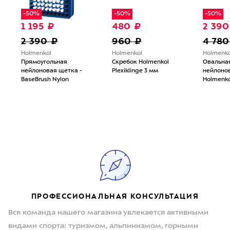
-50%
-50%
-50%
1 195 ₽
480 ₽
2 390
2 390 ₽
960 ₽
4 780
Holmenkol
Holmenkol
Holmenko
Прямоугольная
Скребок Holmenkol
Овальна
нейлоновая щетка -
Plexiklinge 3 мм
нейлоно
BaseBrush Nylon
Holmenko
ПРОФЕССИОНАЛЬНАЯ КОНСУЛЬТАЦИЯ
Вся команда нашего магазина увлекается активными
видами спорта: туризмом, альпинизмом, горными