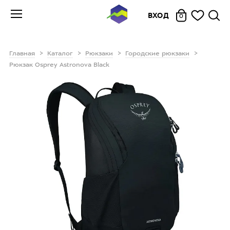
ВХОД
0
Главная
Каталог
Рюкзаки
Городские рюкзаки
Рюкзак Osprey Astronova Black