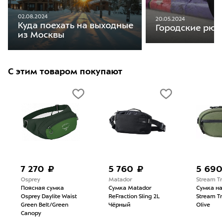
02.08.2024
20.05.2024
Куда поехать на выходные
Городские рюкз
из Москвы
С этим товаром покупают
7 270 ₽
5 760 ₽
5 690
Osprey
Matador
Stream Tr
Поясная сумка
Сумка Matador
Сумка на
Osprey Daylite Waist
ReFraction Sling 2L
Stream Tr
Green Belt/Green
Чёрный
Olive
Canopy