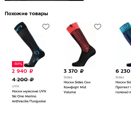
Похожие товары
-30%
2 940 ₽
3 370 ₽
6 230
Sidas
Sidas
4 200 ₽
Носки Sidas Ски
Носки Si
UYN
Комфорт Mid
Протект 
Носки мужские UYN
Volume
голени) 
Ski One Merino
Anthracite/Turquoise