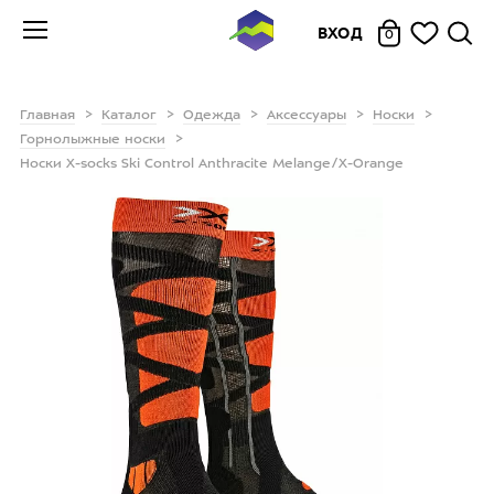
ВХОД
0
Главная
Каталог
Одежда
Аксессуары
Носки
Горнолыжные носки
Носки X-socks Ski Control Anthracite Melange/X-Orange