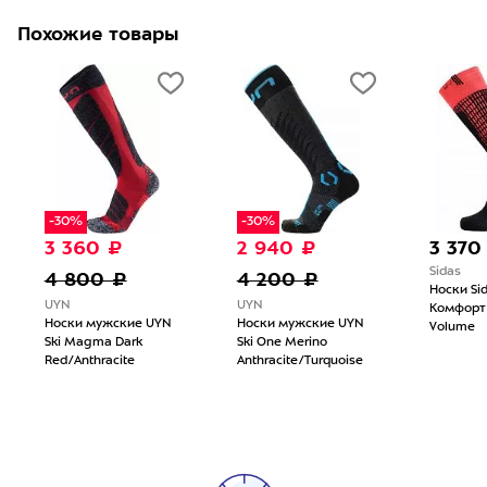
Похожие товары
-30%
-30%
3 360 ₽
2 940 ₽
3 370
Sidas
4 800 ₽
4 200 ₽
Носки Si
UYN
UYN
Комфорт
Носки мужские UYN
Носки мужские UYN
Volume
Ski Magma Dark
Ski One Merino
Red/Anthracite
Anthracite/Turquoise