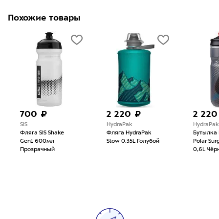
Похожие товары
700 ₽
2 220 ₽
2 220
SIS
HydraPak
HydraPak
Фляга SIS Shake
Фляга HydraPak
Бутылка 
Gen1 600мл
Stow 0,35L Голубой
Polar Sur
Прозрачный
0,6L Чёр