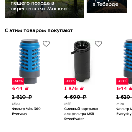
пешего похода в
в Теберде
окрестностях Москвы
С этим товаром покупают
-60%
-60%
-60%
644 ₽
1 876 ₽
644 
1 610 ₽
4 690 ₽
1 610
Mizu
MSR
Mizu
Фильтр Mizu 360
Сменный картридж
Фильтр M
Everyday
для фильтра MSR
Everyday
SweetWater