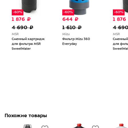
-60%
-60%
-60%
1 876 ₽
644 ₽
1 876
4 690 ₽
1 610 ₽
4 69
MSR
Mizu
MSR
Сменный картридж
Фильтр Mizu 360
Сменный
для фильтра MSR
Everyday
для фил
SweetWater
SweetWat
Похожие товары