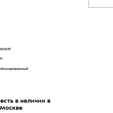
 материалу
I460HP
77
мбинированный
есть в наличии в
 Москве