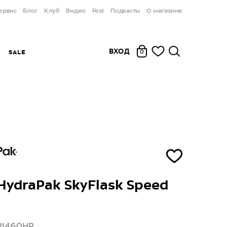
ервис
Блог
Клуб
Видео
Fest
Подкасты
О магазине
ВХОД
Ы
SALE
0
HydraPak SkyFlask Speed
PI460HP