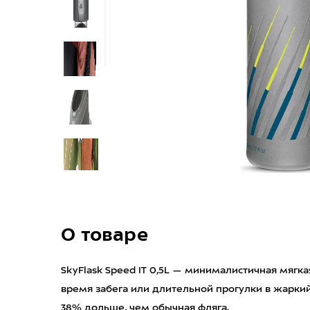
О товаре
SkyFlask Speed IT 0,5L — минималистичная мягка
время забега или длительной прогулки в жаркий
38% дольше, чем обычная фляга.