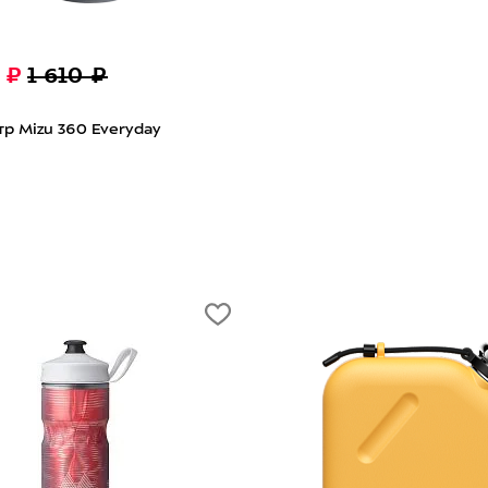
 ₽
1 610 ₽
р Mizu 360 Everyday