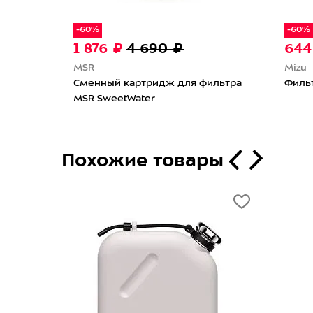
-60%
-60%
1 876 ₽
4 690 ₽
644
MSR
Mizu
Сменный картридж для фильтра
Фильт
MSR SweetWater
Похожие товары