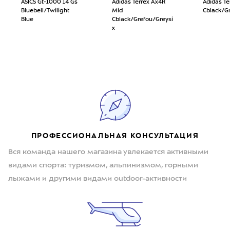
ASICS Gt-1000 14 Gs
Adidas Terrex Ax4R
Adidas Te
Bluebell/Twilight
Mid
Cblack/Gr
Blue
Cblack/Grefou/Greysi
x
ПРОФЕССИОНАЛЬНАЯ КОНСУЛЬТАЦИЯ
Вся команда нашего магазина увлекается активными
видами спорта: туризмом, альпинизмом, горными
лыжами и другими видами outdoor-активности