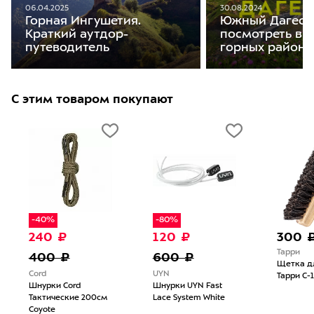
06.04.2025
30.08.2024
Горная Ингушетия.
Южный Дагеста
Краткий аутдор-
посмотреть в 
путеводитель
горных района
С этим товаром покупают
-40%
-80%
240 ₽
120 ₽
300 
Тарри
400 ₽
600 ₽
Щетка д
Cord
UYN
Тарри С-
Шнурки Cord
Шнурки UYN Fast
Тактические 200см
Lace System White
Coyote