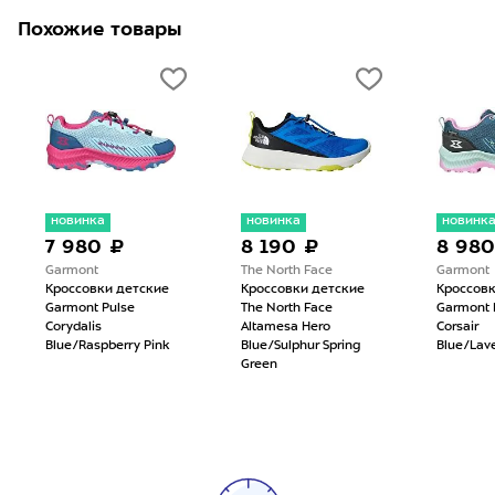
Похожие товары
новинка
новинка
новинк
7 980 ₽
8 190 ₽
8 980
Garmont
The North Face
Garmont
Кроссовки детские
Кроссовки детские
Кроссовк
Garmont Pulse
The North Face
Garmont 
Corydalis
Altamesa Hero
Corsair
Blue/Raspberry Pink
Blue/Sulphur Spring
Blue/Lav
Green