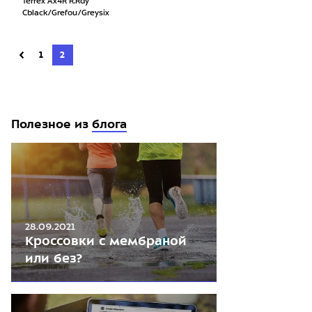
Terrex Ax4R R.Rdy
Cblack/Grefou/Greysix
1
2
Полезное из
блога
28.09.2021
Кроссовки с мембраной
или без?