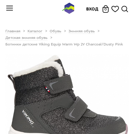
ВХОД
0
Главная
Каталог
Обувь
Зимняя обувь
Детская зимняя обувь
Ботинки детские Viking Equip Warm Wp 2V Charcoal/Dusty Pink