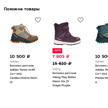
Похожие товары
-50%
10 500 ₽
7 805 ₽
10 50
Adidas
Adidas
15 610 ₽
Ботинки детские
Ботинки 
Viking
Adidas Terrex Ax4R
Adidas Te
Ботинки детские
Cw+ Mid
Cw+ Mid
Viking Play Reflex
Cardbo/Msilve/Seim
Pretea/M
Warm Gtx 2V
or
a
Grape/Purple