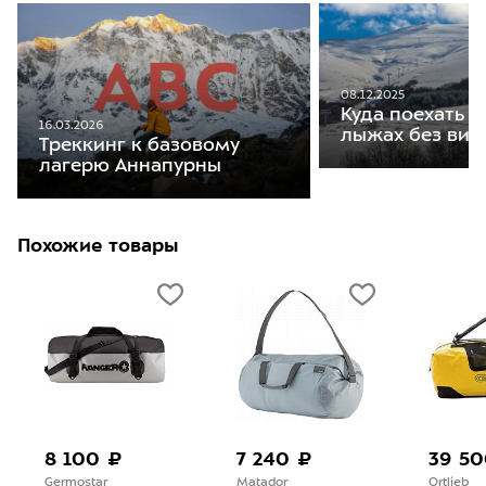
08.12.2025
Куда поехать к
16.03.2026
лыжах без виз
Треккинг к базовому
лагерю Аннапурны
Похожие товары
8 100 ₽
7 240 ₽
39 50
Germostar
Matador
Ortlieb