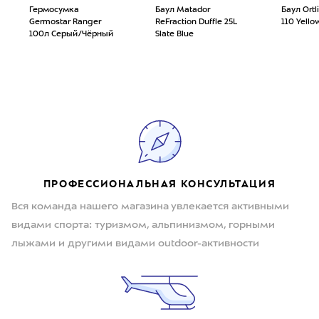
Гермосумка
Баул Matador
Баул Ortl
Germostar Ranger
ReFraction Duffle 25L
110 Yello
100л Серый/Чёрный
Slate Blue
ПРОФЕССИОНАЛЬНАЯ КОНСУЛЬТАЦИЯ
Вся команда нашего магазина увлекается активными
видами спорта: туризмом, альпинизмом, горными
лыжами и другими видами outdoor-активности