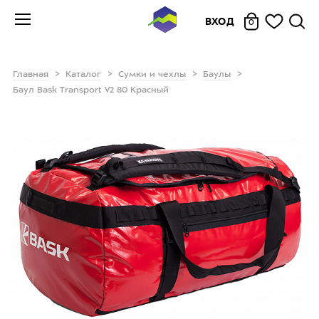
ВХОД
0
Главная
Каталог
Сумки и чехлы
Баулы
Баул Bask Transport V2 80 Красный