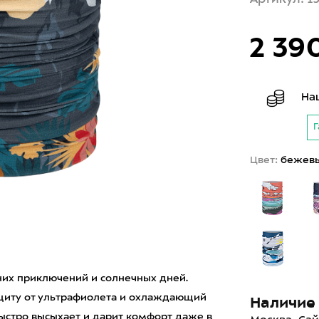
2 39
На
Г
Цвет:
бежевы
тних приключений и солнечных дней.
щиту от ультрафиолета и охлаждающий
Наличие 
 быстро высыхает и дарит комфорт даже в