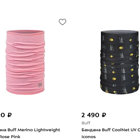
90 ₽
2 490 ₽
Buff
на Buff Merino Lightweight
Бандана Buff CoolNet UV 
 Rose Pink
Iconos