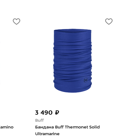
3 490 ₽
2 
Buff
Buff
Camino
Бандана Buff Thermonet Solid
Банд
Ultramarine
Pop