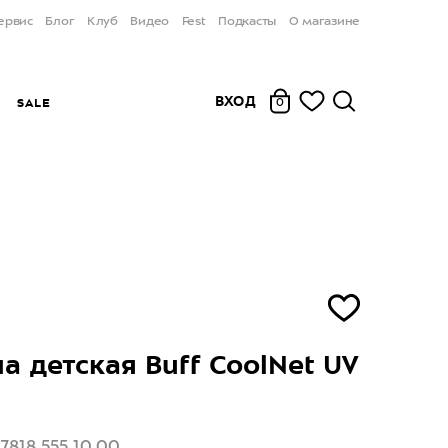
ервис
Блог
Клуб
Видео
Fest
Подкасты
О магазине
ВХОД
Ы
SALE
0
а детская Buff CoolNet UV
h
7818.555.10.00