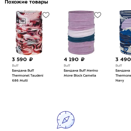
Похожие товары
3 590 ₽
4 190 ₽
3 490
Buff
Buff
Buff
Бандана Buff
Бандана Buff Merino
Бандана 
Thermonet Taudeni
Move Block Camelia
Thermone
686 Multi
Navy