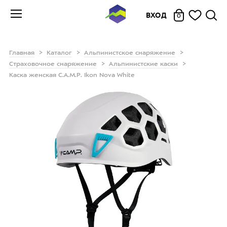
ВХОД
0
Главная
Каталог
Альпинистское снаряжение
Страховочное снаряжение
Альпинистские каски
Каска женская C.A.M.P. Ikon Nova White