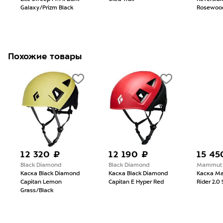
Galaxy/Prizm Black
Rosewoo
Похожие товары
12 320 ₽
12 190 ₽
15 45
Black Diamond
Black Diamond
Mammut
Каска Black Diamond
Каска Black Diamond
Каска M
Capitan Lemon
Capitan E Hyper Red
Rider 2.0
Grass/Black