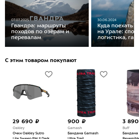
07.07.2025
30.06.2024
Гвандра: маршруты
Куда поехать 
походов по озёрам и
на Урале: спот
перевалам
логистика, гай
С этим товаром покупают
29 690 ₽
900 ₽
3 890
Oakley
Gamash
Buff
Очки Oakley Sutro
Бандана Gamash
Бандана B
Lite Sweep PM II Dark
Ultra Trail
Reversibl