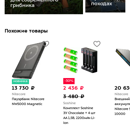
для современного
походах
грибника
Похожие товары
-30%
новинка
13 730 ₽
2 436 ₽
20 63
Nitecore
Nitecore
3 480 ₽
Пауэрбанк Nitecore
Внешний
Soshine
NW5000 Magnetic
аккумул
Комплект Soshine
Nitecore
ЗУ Chocolate + 4 шт
10000
АА 1,5В, 2200мАч Li-
Ion