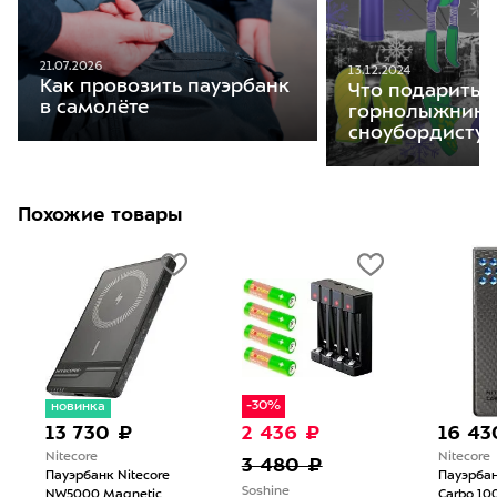
21.07.2026
13.12.2024
Как провозить пауэрбанк
Что подарить
в самолёте
горнолыжнику
сноубордисту
Похожие товары
-30%
новинка
13 730 ₽
2 436 ₽
16 43
Nitecore
Nitecore
3 480 ₽
Пауэрбанк Nitecore
Пауэрбан
Soshine
NW5000 Magnetic
Carbo 10