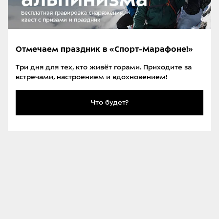
Отмечаем праздник в «Спорт-Марафоне!»
Три дня для тех, кто живёт горами. Приходите за
встречами, настроением и вдохновением!
Дорога по плато Укок и хребет Табын-Богдо-Ола. Фото:
Александр Денисов
Что будет?
Альплагерь «Актру»
Альплагерь «Актру» — старейший на Алтае и один
из лучших в России в наши дни. В любое время
года здесь можно пройти курс альпинистской
подготовки, отточить мастерство на скальных и
ледовых маршрутах или сходить нехоженые линии.
А ещё это высокогорная база отдыха, откуда