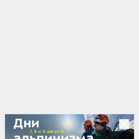
Маршруты для велотуризма
Алтай — это рай для велотуристов любого профиля
и «религии». Здесь можно накатывать километры
по асфальту через перевалы, спускаться с гор на
маунтинбайках, месить грязь на пересечёнке вдали
от цивилизации или ездить по сухим тропам от
отелей до ближайших достопримечательностей.
Главное, пейзаж никогда не надоедает. Вокруг
степи, тайга, озёра и горные вершины.
Выбрать подходящий