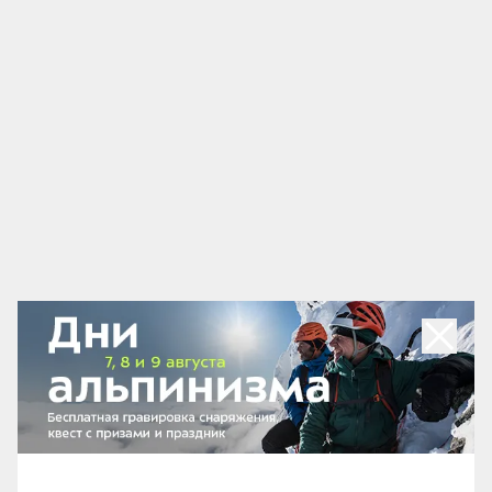
Крепления М4-12 имели те же конструктивные решения, что и
М4-15, только усилие затяжки у них было меньше
Серьёзное обновление произошло в 1981 году,
когда выпустили серию M40 Racing. Это, пожалуй,
были одни из самых известных креплений Marker,
ставших почти традиционными на кубковых
трассах в 1980-х годах.