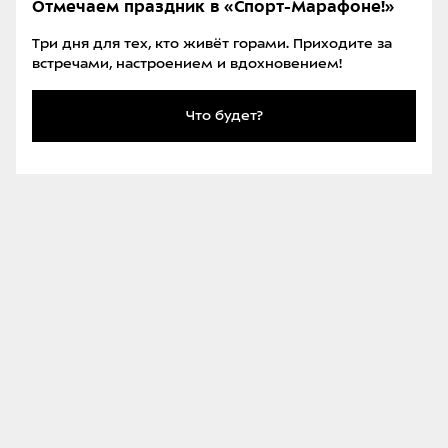
Отмечаем праздник в «Спорт-Марафоне!»
Три дня для тех, кто живёт горами. Приходите за
встречами, настроением и вдохновением!
Система Twincam обеспечивала более надёжное срабатывание
переднего упора
Что будет?
Легендарные спортсмены тех лет не только
катались с креплениями Marker, но и принимали
участие в разработке новых моделей. Модели,
представленные «Маркером» в 1980-х годах, были в
топе на трассах альпийских гонок.
Финансово компания «Маркер» оставалась
независимой до середины 80-х годов, после чего у
неё стали меняться собственники. Компания
несколько раз переходила из рук в руки, пока не
стала в 2004 году частью спортивной группы K2,
которая, в свою очередь, была приобретена Jarden
в 2007 году.