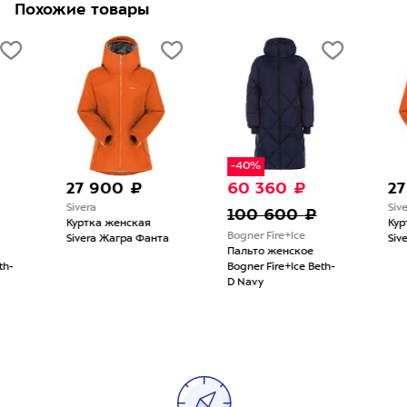
Похожие товары
-40%
27 900 ₽
60 360 ₽
27 90
Sivera
Sivera
100 600 ₽
Куртка женская
Куртка 
Bogner Fire+Ice
Sivera Жагра Фанта
Sivera Ж
Пальто женское
Bogner Fire+Ice Beth-
D Navy