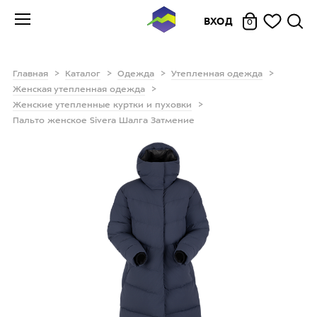
ВХОД
0
Главная
Каталог
Одежда
Утепленная одежда
Женская утепленная одежда
Женские утепленные куртки и пуховки
Пальто женское Sivera Шалга Затмение